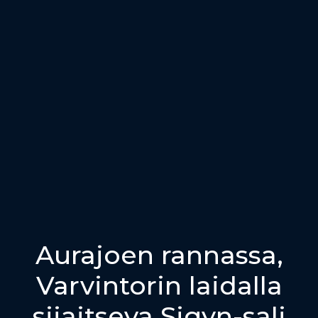
Aurajoen rannassa,
Varvintorin laidalla
sijaitseva Sigyn-sali