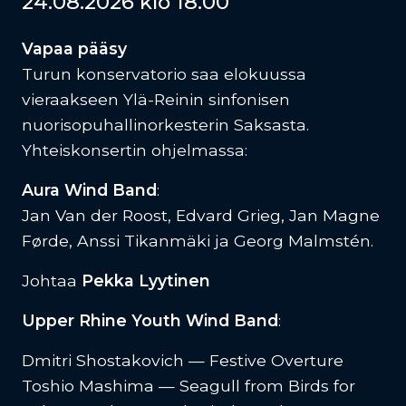
24.08.2026 klo 18.00
Vapaa pääsy
Turun konservatorio saa elokuussa
vieraakseen Ylä-Reinin sinfonisen
nuorisopuhallinorkesterin Saksasta.
Yhteiskonsertin ohjelmassa:
Aura Wind Band
:
Jan Van der Roost, Edvard Grieg, Jan Magne
Førde, Anssi Tikanmäki ja Georg Malmstén.
Johtaa
Pekka Lyytinen
Upper Rhine Youth Wind Band
:
Dmitri Shostakovich — Festive Overture
Toshio Mashima — Seagull from Birds for